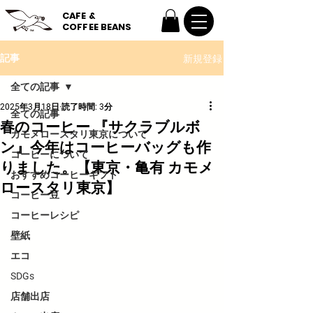
CAFE &
COFFEE BEANS
新規登録
記事
全ての記事
2025年3月18日
読了時間: 3分
全ての記事
春のコーヒー 『サクラブルボ
カモメロースタリ東京について
ン』今年はコーヒーバッグも作
コーヒーについて
りました。【東京・亀有 カモメ
おすすめコーヒーギフト
ロースタリ東京】
コーヒー豆
コーヒーレシピ
壁紙
エコ
SDGs
店舗出店