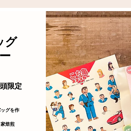
ッグ
ー
店頭限定
。
バッグを作
自家焙煎