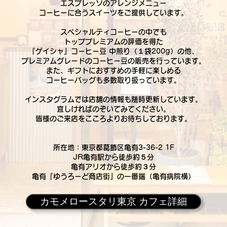
エスプレッソのアレンジメニュー
コーヒーに合うスイーツを
ご提供しています。
スペシャルティコーヒーの中でも
トッププレミアムの評価を得た
『ゲイシャ』コーヒー豆 中煎り（１袋200g）の他、
プレミアムグレードのコーヒー豆の販売を行っています。
また、ギフトにおすすめの手軽に楽しめる
コーヒーバッグも多数取り扱っています。
​インスタグラムでは店舗の情報も随時更新しています。
宜しければのぞいてみてください。
皆様のご来店をこころよりお待ちしております。
所在地：東京都葛飾区亀有3-36-2 1F
JR亀有駅から徒歩約５分
​亀有アリオから徒歩約３分
​亀有『ゆうろーど商店街』の一番端（亀有病院横）
カモメロースタリ東京 カフェ詳細