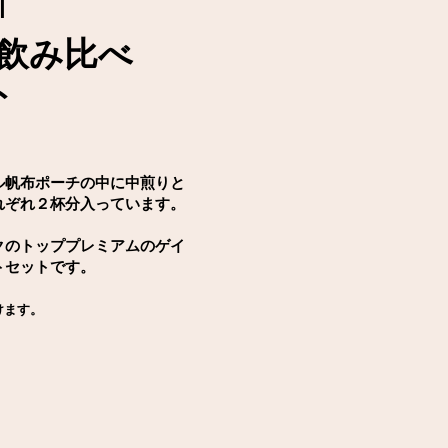
T
 飲み比べ
ト
ル帆布ポーチの中に
中煎りと
れぞれ２杯分入っています。
クの
トッププレミアムの
ゲイ
トセットです。
けます。