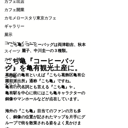
カフェ出店
カフェ開業
カモメロースタリ東京カフェ
ギャラリー
展示
コーヒーメニュー
『こち亀』コーヒーバッグは両津勘吉、秋本
麗子、中川圭一の３種類。
スイーツ
カフェ雑貨
こち亀『コーヒーバッ
グ』を亀有観光土産に。
ギフト
葛飾区の亀有といえば『
こちら葛飾区亀有公
こち亀
園前派出所
』通称『
こち亀
』ですね。
イベント
亀有の代名詞とも言える『こち亀』✨ 。
亀有駅を中心に街にはこち亀キャラクターの
銅像やマンホールなどが点在しています。
海外の『こち亀』目当てのファンの方も多
く、銅像の位置が記されたマップを片手にグ
ループで街を散策される姿をよく見かけま