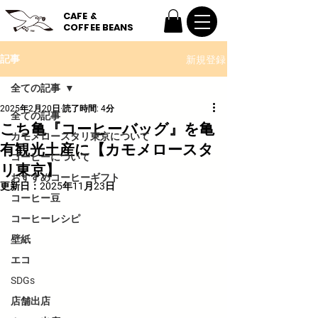
CAFE &
COFFEE BEANS
新規登録
記事
全ての記事
2025年2月20日
読了時間: 4分
全ての記事
こち亀『コーヒーバッグ』を亀
カモメロースタリ東京について
有観光土産に【カモメロースタ
コーヒーについて
リ東京】
おすすめコーヒーギフト
更新日：
2025年11月23日
コーヒー豆
コーヒーレシピ
壁紙
エコ
SDGs
店舗出店