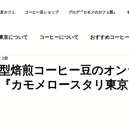
京カフェ
コーヒー豆ショップ
ブログ『カモメのカフェ部』
東京について
コーヒーについて
おすすめコーヒ
 2分
シピ
壁紙
エコ
SDGs
店舗出店
カフェ
型焙煎コーヒー豆のオン
『カモメロースタリ東京
ギャラリー
展示
コーヒーメニュー
スイ
ント