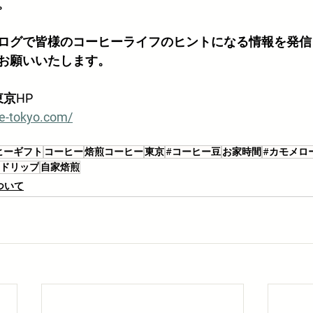
。
ログで皆様のコーヒーライフのヒントになる情報を発信
お願いいたします。
京HP
e-tokyo.com/
ヒーギフト
コーヒー
焙煎コーヒー
東京
#コーヒー豆
お家時間
#カモメロ
ドリップ
自家焙煎
ついて