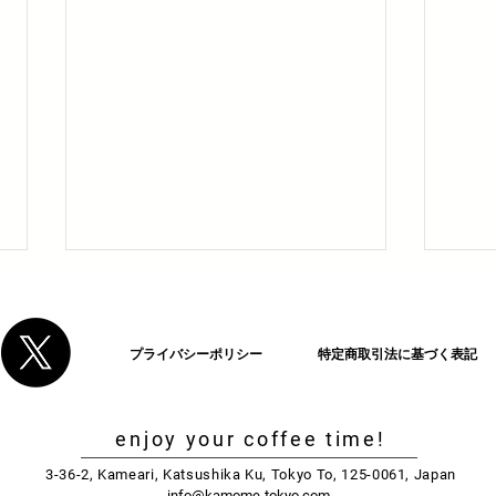
プライバシーポリシー
特定商取引法に基づく表記
enjoy your coffee time!
インスタグラマー写真展 展示
EAST 
3-36-2, Kameari, Katsushika Ku, Tokyo To,
125-0061, Japan
info@kamome-tokyo.com