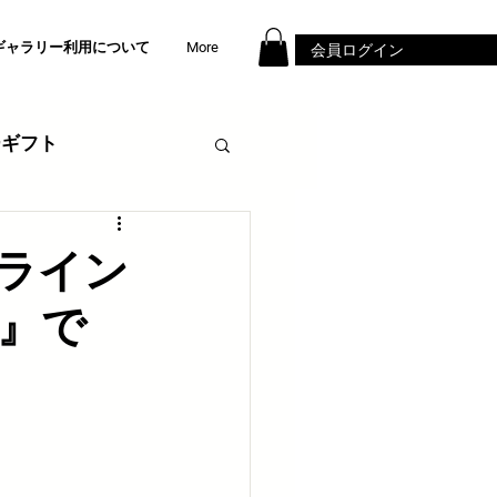
ギャラリー利用について
More
会員ログイン
ーギフト
出店
カフェ開業
ライン
』で
ーツ
カフェ雑貨