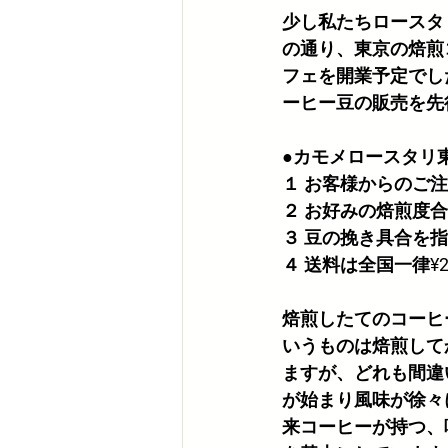
少し私たちロースタ
の通り、東京の焙煎
フェを開業予定でし
ーヒー豆の販売を先
●カモメロースタリ
１ お客様からのご
２ お好みの焙煎度
３ 豆の挽き具合を
４ 送料は全国一律¥
焙煎したてのコーヒ
いうものは焙煎して
ますが、どれも間違
が始まり風味が徐々
来コーヒーが持つ、