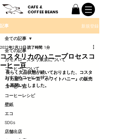
CAFE &
COFFEE BEANS
新規登録
記事
全ての記事
2022年2月13日
読了時間: 1分
全ての記事
コスタリカのハニープロセスコ
カモメロースタリ東京について
ーヒー豆
コーヒーについて
長らく欠品状態が続いておりました、コスタ
おすすめコーヒーギフト
リカ産コーヒー豆『ホワイトハニー』の販売
を再開いたしました。
コーヒー豆
コーヒーレシピ
壁紙
エコ
SDGs
店舗出店