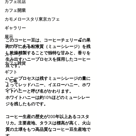
カフェ出店
カフェ開業
カモメロースタリ東京カフェ
ギャラリー
展示
このコーヒー豆は、コーヒーチェリー🍒の果
コーヒーメニュー
肉の下にある粘液質（ミューシレージ）を残
し乾燥精製することで独特な甘みと、香りを
スイーツ
生み出すハニープロセスを採用したコーヒー
カフェ雑貨
豆です。
ギフト
ハニープロセスは残すミューシレージの量に
こち亀
よってレッドハニー、イエローハニー、ホワ
イベント
イトハニーと呼び名がかわります。
ホワイトハニーは約10%ほどのミューシレー
ジを残したものです。
コーヒー生産の歴史が200年以上あるコスタ
リカ。主要産地、タラスは標高が高く、火山
質の土壌をもつ高品質なコーヒー豆生産地で
す。