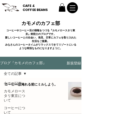
CAFE &
COFFEE BEANS
カモメのカフェ部
コーヒーやコーヒー豆の情報をつづる『カモメロースタリ東
京』焙煎士のブログです。
新しいコーヒーとの出会い、発見、日常にカフェを取り入れた
生活をご提案。
みなさんのコーヒータイムがリラックスできてリゾートにいる
ような特別なものになりますように。
新規登録
ブログ『カモメのカフェ部』
全ての記事
全ての記事
コーヒーは淹れる前にミルしよう。
カモメロース
タリ東京につ
いて
コーヒーにつ
いて