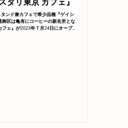
スタリ東京 カフェ』
スタンド兼カフェで希少品種『ゲイシ
葛飾区は亀有にコーヒーの新名所とな
フェ』が2023年７月24日にオープン
東京』は元々オーダー型の焙煎コーヒ
全...