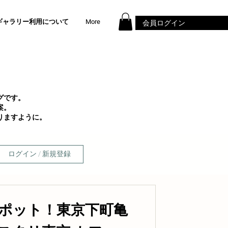
ギャラリー利用について
More
会員ログイン
グです。
案。
りますように。
ログイン / 新規登録
ポット！東京下町亀