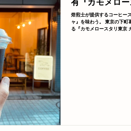
有『カモメロー
ャラリー
展示
コーヒーメニュー
焙煎士が提供するコーヒー
ャ』を味わう。 東京の下町
イベント
る『カモメロースタリ東京 カ
した。 『カモメロースタリ
ー豆をオンラインストアで日本