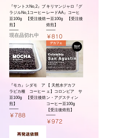
『サントスNo,2』ブ
キリマンジャロ『グ
ラジルNo,1コーヒー
レードAA』コーヒ
豆100g 【受注後焙
ー豆100g 【受注後
煎】
焙煎】
現在品切れ中
価格
￥810
デカフェ
『モカ』シダモ ア
【 天然水デカフ
ラビカ種 コーヒー
ェ】コロンビア サ
豆100g 【受注後焙
ン・アグスティン
煎】
コーヒー豆100g
【受注後焙煎】
価格
￥788
価格
￥972