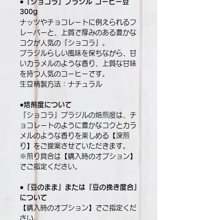
●『ショコラ』ブラジル コーヒー豆
300g
ナッツやチョコレートに例えられるフ
レーバーと、上質で厚みのある豊かな
コクが人気の『ショコラ』。
ブラジルらしい風味を保ちながら、甘
いカラメルのような香り、上質な甘味
を持つ人気のコーヒーです。
生豆精製方法：ナチュラル
●焙煎度について
『ショコラ』ブラジルの焙煎度は、チ
ョコレートのように豊かなコクとカラ
メルのような香りを楽しめる【深煎
り】をご提案させていただきます。
※煎り具合は【購入時のオプション】
でご指定ください。
●『豆のまま』または『豆の挽き度合』
について
【購入時のオプション】でご指定くだ
さい。