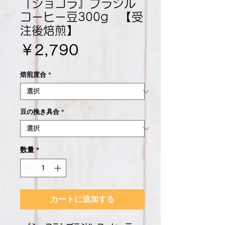
『ショコラ』ブラジル
コーヒー豆300g 【受
注後焙煎】
価
￥2,790
格
焙煎度合
*
豆の挽き具合
*
数量
*
カートに追加する