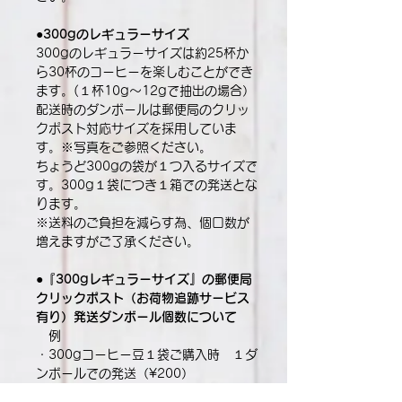
●300gのレギュラーサイズ
300gのレギュラーサイズは約25杯か
ら30杯のコーヒーを楽しむことができ
ます。(１杯10g〜12gで抽出の場合）
配送時のダンボールは郵便局のクリッ
クポスト対応サイズを採用していま
す。※写真をご参照ください。
ちょうど300gの袋が１つ入るサイズで
す。300g１袋につき１箱での発送とな
ります。
※送料のご負担を減らす為、個口数が
増えますがご了承ください。
●『300gレギュラーサイズ』の郵便局
クリックポスト（お荷物追跡サービス
有り）発送ダンボール個数について
例
・300gコーヒー豆１袋ご購入時 １ダ
ンボールでの発送（¥200）
・300gコーヒー豆２袋ご購入時 ２ダ