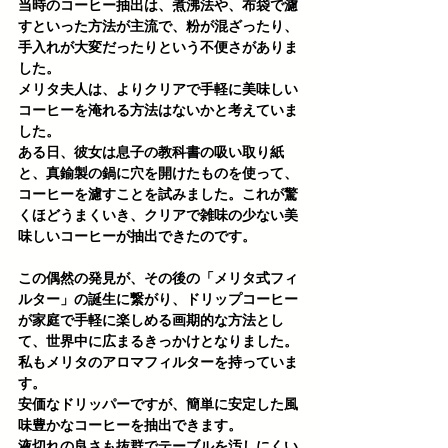
当時のコーヒー抽出は、煮沸法や、布袋で濾
すといった方法が主流で、粉が混ざったり、
手入れが大変だったりという不便さがありま
した。
メリタ夫人は、よりクリアで手軽に美味しい
コーヒーを淹れる方法はないかと考えていま
した。
ある日、彼女は息子の教科書の
吸い取り紙
と、真鍮製の鍋に穴を開けたものを使って、
コーヒーを濾すことを試みました。これが驚
くほどうまくいき、クリアで雑味の少ない美
味しいコーヒーが抽出できたのです。
この偶然の発見が、その後の「メリタ式フィ
ルター」の誕生に繋がり、ドリップコーヒー
が家庭で手軽に楽しめる画期的な方法とし
て、世界中に広まるきっかけとなりました。
私もメリタのアロマフィルターを持っていま
す。
安価なドリッパーですが、簡単に安定した風
味豊かなコーヒーを抽出できます。
液切れの良さも抜群でテーブルを汚しにくい