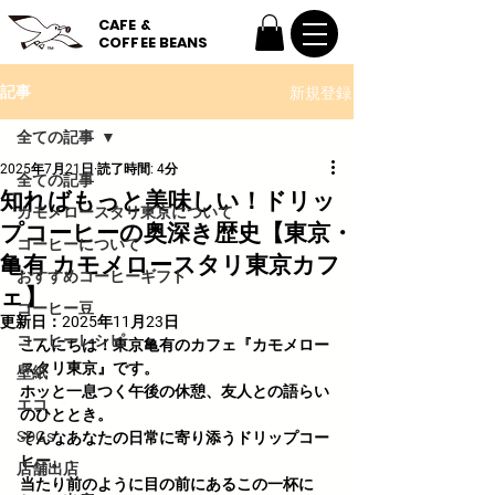
CAFE &
COFFEE BEANS
新規登録
記事
全ての記事
2025年7月21日
読了時間: 4分
全ての記事
知ればもっと美味しい！ドリッ
カモメロースタリ東京について
プコーヒーの奥深き歴史【東京・
コーヒーについて
亀有 カモメロースタリ東京カフ
おすすめコーヒーギフト
ェ】
コーヒー豆
更新日：
2025年11月23日
コーヒーレシピ
こんにちは！東京亀有のカフェ『カモメロー
スタリ東京』です。
壁紙
ホッと一息つく午後の休憩、友人との語らい
エコ
のひととき。
SDGs
そんなあなたの日常に寄り添うドリップコー
ヒー。
店舗出店
当たり前のように目の前にあるこの一杯に