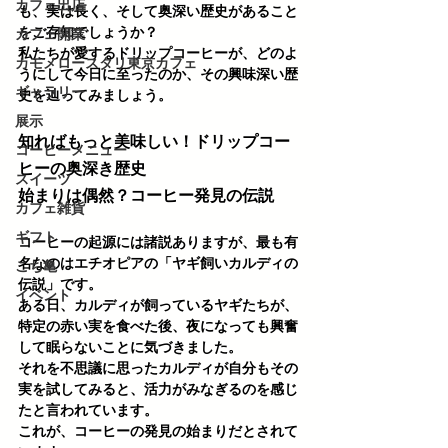
カフェ出店
も、実は長く、そして奥深い歴史があること
をご存知でしょうか？
カフェ開業
私たちが愛するドリップコーヒーが、どのよ
カモメロースタリ東京カフェ
うにして今日に至ったのか、その興味深い歴
ギャラリー
史を辿ってみましょう。
展示
知ればもっと美味しい！ドリップコー
コーヒーメニュー
ヒーの奥深き歴史
スイーツ
始まりは偶然？コーヒー発見の伝説
カフェ雑貨
ギフト
コーヒーの起源には諸説ありますが、最も有
名なのはエチオピアの「ヤギ飼いカルディの
こち亀
伝説」です。 
イベント
ある日、カルディが飼っているヤギたちが、
特定の赤い実を食べた後、夜になっても興奮
して眠らないことに気づきました。
それを不思議に思ったカルディが自分もその
実を試してみると、活力がみなぎるのを感じ
たと言われています。
これが、コーヒーの発見の始まりだとされて