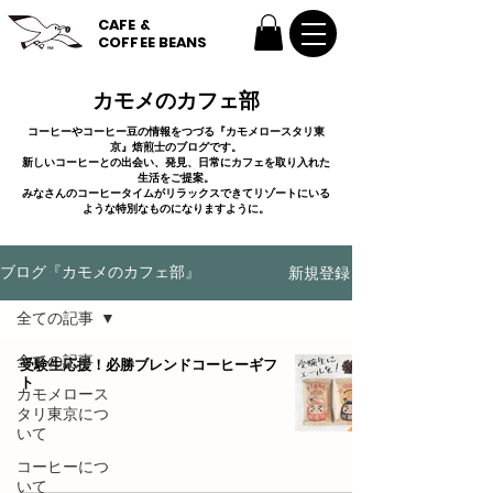
CAFE &
COFFEE BEANS
カモメのカフェ部
コーヒーやコーヒー豆の情報をつづる『カモメロースタリ東
京』焙煎士のブログです。
新しいコーヒーとの出会い、発見、日常にカフェを取り入れた
生活をご提案。
みなさんのコーヒータイムがリラックスできてリゾートにいる
ような特別なものになりますように。
新規登録
ブログ『カモメのカフェ部』
全ての記事
全ての記事
受験生応援！必勝ブレンドコーヒーギフ
ト
カモメロース
タリ東京につ
いて
コーヒーにつ
いて