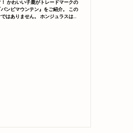
！ かわいい子鹿がトレードマークの
バンビマウンテン』をご紹介。 この
ではありません。 ホンジュラスは北
面する中米の国で、コーヒー産地とし
になりま...