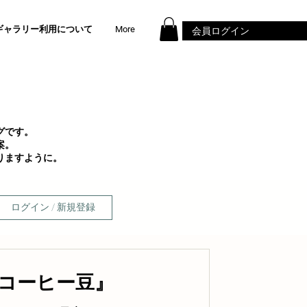
ギャラリー利用について
More
会員ログイン
グです。
案。
りますように。
ログイン / 新規登録
コーヒー豆』