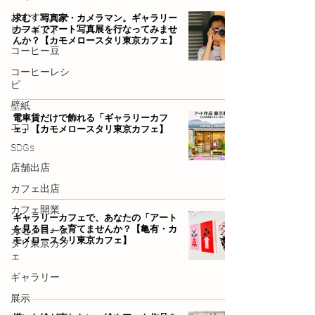
求む！写真家・カメラマン。ギャラリー
おすすめコー
カフェでアート写真展を行なってみませ
ヒーギフト
んか？【カモメロースタリ東京カフェ】
コーヒー豆
コーヒーレシ
ピ
壁紙
電車賃だけで飾れる「ギャラリーカフ
エコ
ェ」【カモメロースタリ東京カフェ】
SDGs
店舗出店
カフェ出店
カフェ開業
ギャラリーカフェで、あなたの「アート
を見る目」を育てませんか？【亀有・カ
カモメロース
モメロースタリ東京カフェ】
タリ東京カフ
ェ
ギャラリー
展示