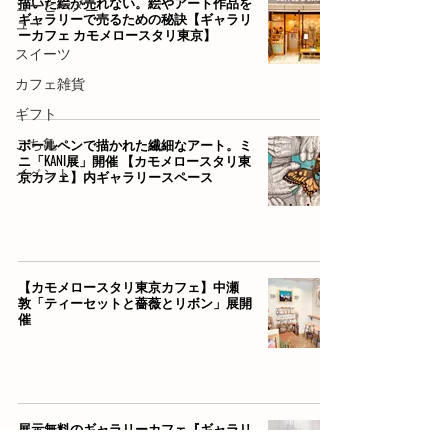
描いた絵が売れない。絵やアート作品を
コーヒーメニ
ギャラリーで売るための秘訣【ギャラリ
ュー
ーカフェ カモメロースタリ東京】
スイーツ
カフェ雑貨
ギフト
ボールペンで描かれた繊細なアート。ミ
こち亀
ニ「KANI展」開催 【カモメロースタリ東
イベント
京カフェ】内ギャラリースペース
【カモメロースタリ東京カフェ】中瀬
敦「ティーセットと薔薇とリボン」展開
催
展示無料のギャラリーカフェ『ギャラリ
ー カモメロースタリ東京カフェ』