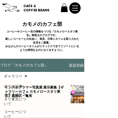
CAFE &
COFFEE BEANS
カモメのカフェ部
コーヒーやコーヒー豆の情報をつづる『カモメロースタリ東
京』焙煎士のブログです。
新しいコーヒーとの出会い、発見、日常にカフェを取り入れた
生活をご提案。
みなさんのコーヒータイムがリラックスできてリゾートにいる
ような特別なものになりますように。
新規登録
ブログ『カモメのカフェ部』
ギャラリー
全ての記事
インスタグラマー写真展 展示募集【ギ
ャラリーカフェ カモメロースタリ東
カモメロース
京】葛飾区・亀有
タリ東京につ
いて
コーヒーにつ
いて